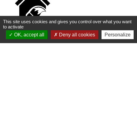
This site uses cookies and gives you control over what you want
to activate
OK, accept all
Deny all cookies
Personalize
BLFP
Bâtiments / Travaux publics
31 rue des Prés du Roy
location_on
95590 Presles
+33 1 39 37 97 00
phone
Peinture en Bâtiment, Décoration
1
-2
-3
-4
-5
-6