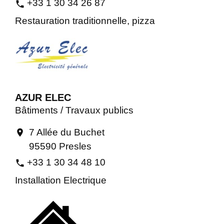
+33 1 30 34 26 87
phone
Restauration traditionnelle, pizza
AZUR ELEC
Bâtiments / Travaux publics
7 Allée du Buchet
location_on
95590 Presles
+33 1 30 34 48 10
phone
Installation Electrique