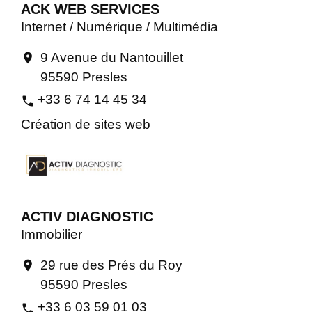
ACK WEB SERVICES
Internet / Numérique / Multimédia
9 Avenue du Nantouillet
location_on
95590 Presles
+33 6 74 14 45 34
phone
Création de sites web
ACTIV DIAGNOSTIC
Immobilier
29 rue des Prés du Roy
location_on
95590 Presles
+33 6 03 59 01 03
phone