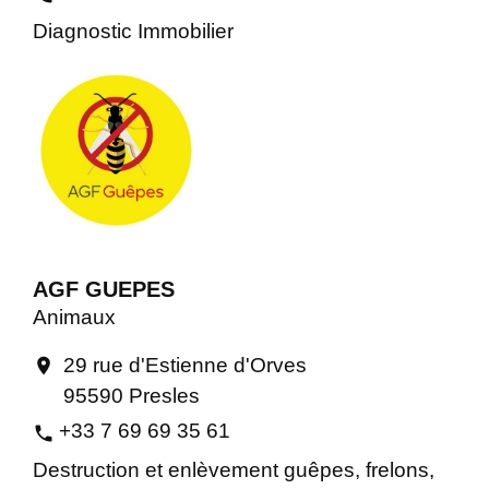
Diagnostic Immobilier
AGF GUEPES
Animaux
29 rue d'Estienne d'Orves
location_on
95590 Presles
+33 7 69 69 35 61
phone
Destruction et enlèvement guêpes, frelons,