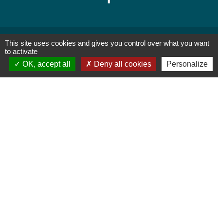
This site uses cookies and gives you control over what you want
Jumelages
to activate
OK, accept all
Deny all cookies
Personalize
THALEISCHWEILER-FRÖSCHEN
Mentions légales
-
Politique de confidentialité
-
Accessibilité
-
Plan du site
-
Gestion des cookies
Site créé en partenariat avec Réseau des Communes