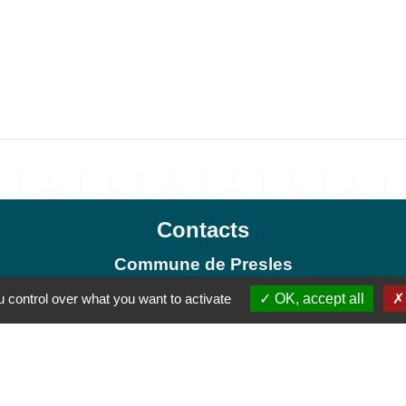
Contacts
Commune de Presles
78 rue Pierre Brossolette
 control over what you want to activate
OK, accept all
95590 Presles - FRANCE
+33 1 30 28 73 73
Contact par formulaire