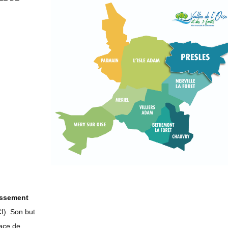
issement
I). Son but
ace de