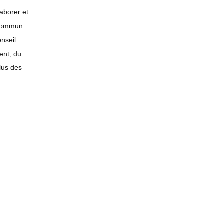
laborer et
 commun
nseil
ent, du
lus des