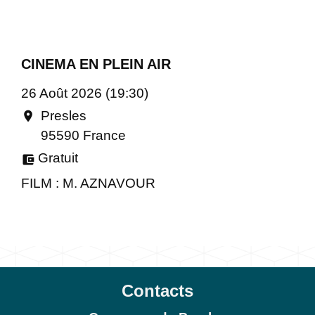
CINEMA EN PLEIN AIR
26 Août 2026 (19:30)
Presles
location_on
95590 France
Gratuit
account_balance_wallet
FILM : M. AZNAVOUR
Contacts