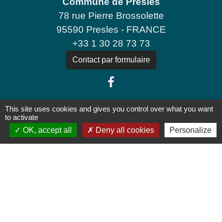
Commune de Presles
78 rue Pierre Brossolette
95590 Presles - FRANCE
+33 1 30 28 73 73
Contact par formulaire
This site uses cookies and gives you control over what you want
to activate
OK, accept all
Deny all cookies
Personalize
Jumelages
THALEISCHWEILER-FRÖSCHEN
Mentions légales
-
Politique de confidentialité
-
Accessibilité
-
Plan du site
-