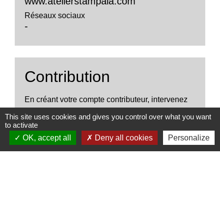
www.atelierstampala.com
Réseaux sociaux
-
Contribution
En créant votre compte contributeur, intervenez
sur les informations de votre association ou de
This site uses cookies and gives you control over what you want
votre entreprise, communiquez vos évènements
to activate
sur l'agenda.
OK, accept all
Deny all cookies
Personalize
file_download
Créer son compte contributeur.pdf (PDF -
1.92Mo)
Accès à la contribution