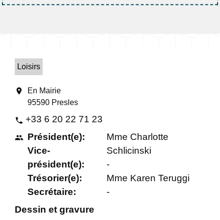
Loisirs
location_on
En Mairie
95590 Presles
+33 6 20 22 71 23
phone
Président(e):
Mme Charlotte
people
Vice-
Schlicinski
président(e):
-
Trésorier(e):
Mme Karen Teruggi
Secrétaire:
-
Dessin et gravure