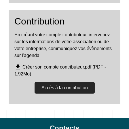
Contribution
En créant votre compte contributeur, intervenez
sur les informations de votre association ou de
votre entreprise, communiquez vos évènements
sur l'agenda.
file_download
Créer son compte contributeur.pdf (PDF -
1.92Mo)
Accès à la contribution
Contacts