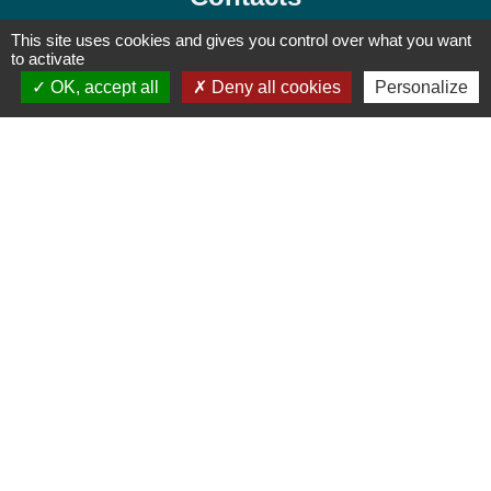
Commune de Presles
This site uses cookies and gives you control over what you want
to activate
78 rue Pierre Brossolette
OK, accept all
Deny all cookies
Personalize
95590 Presles - FRANCE
+33 1 30 28 73 73
Contact par formulaire
Jumelages
THALEISCHWEILER-FRÖSCHEN
Mentions légales
-
Politique de confidentialité
-
Accessibilité
-
Plan du site
-