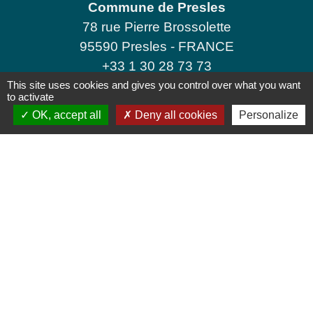
Commune de Presles
78 rue Pierre Brossolette
95590 Presles - FRANCE
+33 1 30 28 73 73
This site uses cookies and gives you control over what you want
Contact par formulaire
to activate
OK, accept all
Deny all cookies
Personalize
Jumelages
THALEISCHWEILER-FRÖSCHEN
Mentions légales
-
Politique de confidentialité
-
Accessibilité
-
Plan du site
-