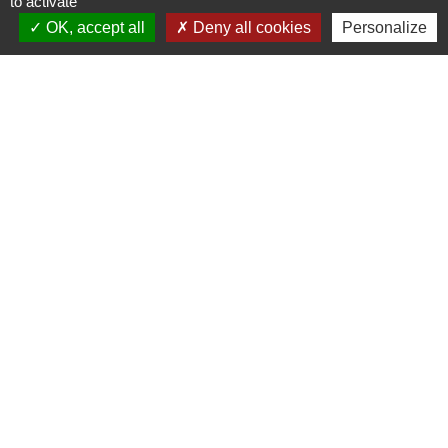
to activate
95590 Presles - FRANCE
OK, accept all
Deny all cookies
Personalize
+33 1 30 28 73 73
Contact par formulaire
Jumelages
THALEISCHWEILER-FRÖSCHEN
Mentions légales
-
Politique de confidentialité
-
Accessibilité
-
Plan du site
-
Gestion des cookies