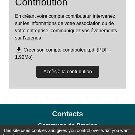
Contribution
En créant votre compte contributeur, intervenez
sur les informations de votre association ou de
votre entreprise, communiquez vos évènements
sur l'agenda.
file_download
Créer son compte contributeur.pdf (PDF -
1.92Mo)
Accès à la contribution
Contacts
Commune de Presles
This site uses cookies and gives you control over what you want
78 rue Pierre Brossolette