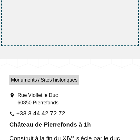
Monuments / Sites historiques
location_on
Rue Viollet le Duc
60350 Pierrefonds
+33 3 44 42 72 72
phone
Château de Pierrefonds à 1h
Construit à la fin du XIV° siècle par le duc