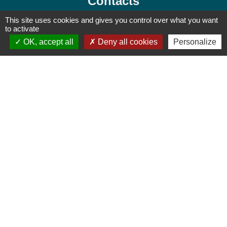
Contacts
Commune de Presles
This site uses cookies and gives you control over what you want
to activate
78 rue Pierre Brossolette
OK, accept all
Deny all cookies
Personalize
95590 Presles - FRANCE
+33 1 30 28 73 73
Contact par formulaire
Jumelages
THALEISCHWEILER-FRÖSCHEN
Mentions légales
-
Politique de confidentialité
-
Accessibilité
-
Plan du site
-